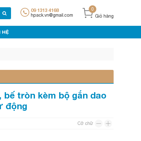
0
09 1313 4168
hpack.vn@gmail.com
Giỏ hàng
N HỆ
, bế tròn kèm bộ gắn dao
ự động
Cỡ chữ