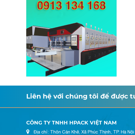
Liên hệ với chúng tôi để được 
CÔNG TY TNHH HPACK VIỆT NAM
Địa chỉ: Thôn Cán Khê, Xã Phúc Thịnh, TP. Hà Nội