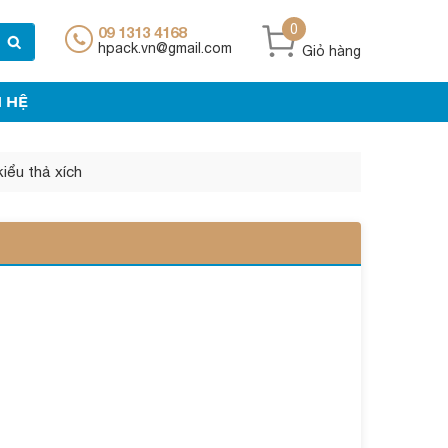
0
09 1313 4168
hpack.vn@gmail.com
Giỏ hàng
N HỆ
kiểu thả xích