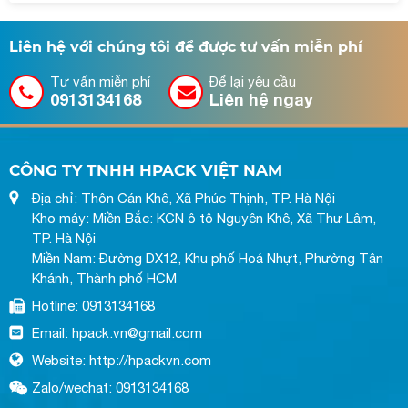
Liên hệ với chúng tôi để được tư vấn miễn phí
Tư vấn miễn phí
Để lại yêu cầu
0913134168
Liên hệ ngay
CÔNG TY TNHH HPACK VIỆT NAM
Địa chỉ: Thôn Cán Khê, Xã Phúc Thịnh, TP. Hà Nội
Kho máy: Miền Bắc: KCN ô tô Nguyên Khê, Xã Thư Lâm,
TP. Hà Nội
Miền Nam: Đường DX12, Khu phố Hoá Nhựt, Phường Tân
Khánh, Thành phố HCM
Hotline: 0913134168
Email: hpack.vn@gmail.com
Website: http://hpackvn.com
Zalo/wechat: 0913134168