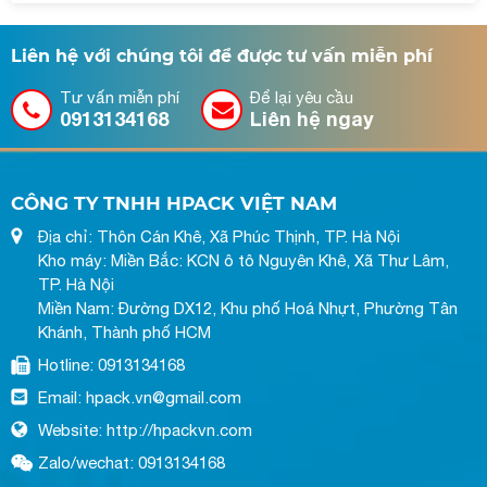
Liên hệ với chúng tôi để được tư vấn miễn phí
Tư vấn miễn phí
Để lại yêu cầu
0913134168
Liên hệ ngay
CÔNG TY TNHH HPACK VIỆT NAM
Địa chỉ: Thôn Cán Khê, Xã Phúc Thịnh, TP. Hà Nội
Kho máy: Miền Bắc: KCN ô tô Nguyên Khê, Xã Thư Lâm,
TP. Hà Nội
Miền Nam: Đường DX12, Khu phố Hoá Nhựt, Phường Tân
Khánh, Thành phố HCM
Hotline: 0913134168
Email: hpack.vn@gmail.com
Website: http://hpackvn.com
Zalo/wechat: 0913134168