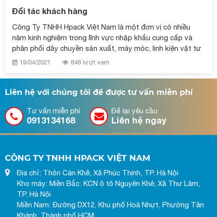
Đối tác khách hàng
Công Ty TNHH Hpack Việt Nam là một đơn vị có nhiều
năm kinh nghiệm trong lĩnh vực nhập khẩu cung cấp và
phân phối dây chuyền sản xuất, máy móc, linh kiện vật tư
thiết bị ngành in và bao bì đóng gói
19/04/2021
848 lượt xem
Liên hệ với chúng tôi để được tư vấn miễn phí
Tư vấn miễn phí
Để lại yêu cầu
0913134168
Liên hệ ngay
CÔNG TY TNHH HPACK VIỆT NAM
Địa chỉ: Thôn Cán Khê, Xã Phúc Thịnh, TP. Hà Nội
Kho máy: Miền Bắc: KCN ô tô Nguyên Khê, Xã Thư Lâm,
TP. Hà Nội
Miền Nam: Đường DX12, Khu phố Hoá Nhựt, Phường Tân
Khánh, Thành phố HCM