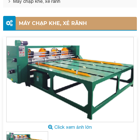
Máy chạp khe, xẻ rãnh
MÁY CHẠP KHE, XẺ RÃNH
Click xem ảnh lớn