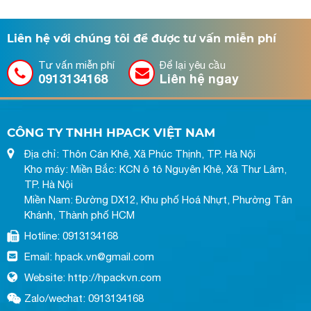
Liên hệ với chúng tôi để được tư vấn miễn phí
Tư vấn miễn phí
Để lại yêu cầu
0913134168
Liên hệ ngay
CÔNG TY TNHH HPACK VIỆT NAM
Địa chỉ: Thôn Cán Khê, Xã Phúc Thịnh, TP. Hà Nội
Kho máy: Miền Bắc: KCN ô tô Nguyên Khê, Xã Thư Lâm,
TP. Hà Nội
Miền Nam: Đường DX12, Khu phố Hoá Nhựt, Phường Tân
Khánh, Thành phố HCM
Hotline: 0913134168
Email: hpack.vn@gmail.com
Website: http://hpackvn.com
Zalo/wechat: 0913134168