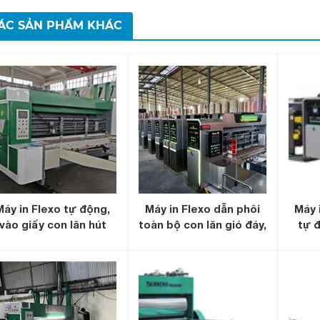
ÁC SẢN PHẨM KHÁC
Máy in Flexo tự động,
Máy in Flexo dẫn phôi
Máy 
vào giấy con lăn hút
toàn bộ con lăn gió đáy,
tự 
hân không, hiệu chỉnh
sấy phủ UV
tròn,
máy điện động, bảng
điều khiển điện tử.