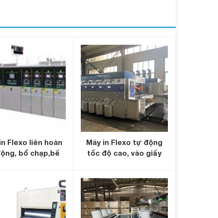
in Flexo liên hoàn
Máy in Flexo tự động
động, bổ chạp,bế
tốc độ cao, vào giấy
 gấp dán, bó buộc
con lăn hút chân không,
tự động
hiệu chỉnh PLC, màn
hình cảm ứng.