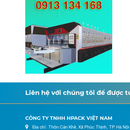
Liên hệ với chúng tôi để được 
CÔNG TY TNHH HPACK VIỆT NAM
Địa chỉ: Thôn Cán Khê, Xã Phúc Thịnh, TP. Hà Nội