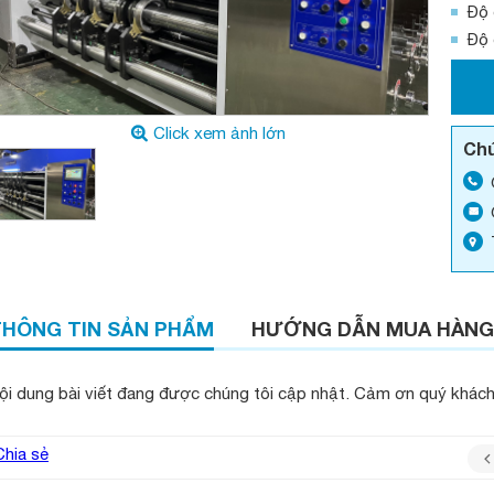
Độ 
Độ 
Click xem ảnh lớn
Chú
THÔNG TIN SẢN PHẨM
HƯỚNG DẪN MUA HÀNG
ội dung bài viết đang được chúng tôi cập nhật. Cảm ơn quý khách
Chia sẻ