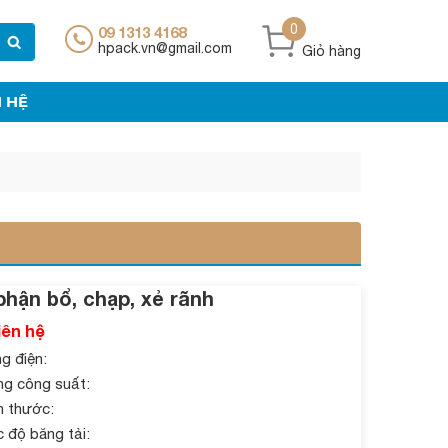
0
09 1313 4168
hpack.vn@gmail.com
Giỏ hàng
N HỆ
phận bổ, chạp, xẻ rãnh
liên hệ
g điện:
g công suất:
h thước:
 độ băng tải: