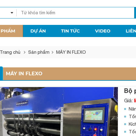
 PHẨM
DỰ ÁN
TIN TỨC
VIDEO
LIÊ
Trang chủ
Sản phẩm
MÁY IN FLEXO
MÁY IN FLEXO
Bộ 
Giá:
Nân
Tổn
Kíc
Tốc