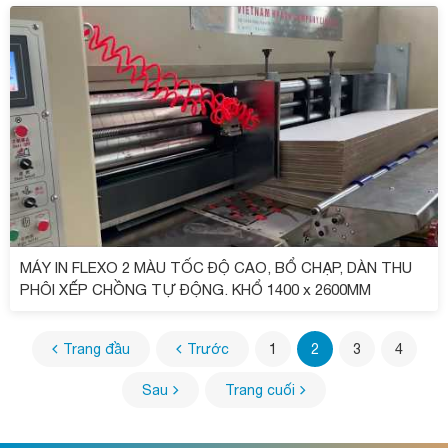
MÁY IN FLEXO 2 MÀU TỐC ĐỘ CAO, BỔ CHẠP, DÀN THU
PHÔI XẾP CHỒNG TỰ ĐỘNG. KHỔ 1400 x 2600MM
Trang đầu
Trước
1
2
3
4
Sau
Trang cuối