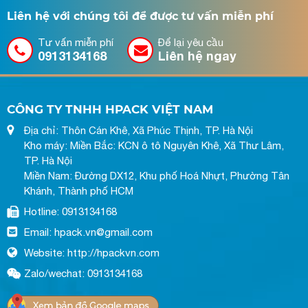
Liên hệ với chúng tôi để được tư vấn miễn phí
Tư vấn miễn phí
Để lại yêu cầu
0913134168
Liên hệ ngay
CÔNG TY TNHH HPACK VIỆT NAM
Địa chỉ: Thôn Cán Khê, Xã Phúc Thịnh, TP. Hà Nội
Kho máy: Miền Bắc: KCN ô tô Nguyên Khê, Xã Thư Lâm,
TP. Hà Nội
Miền Nam: Đường DX12, Khu phố Hoá Nhựt, Phường Tân
Khánh, Thành phố HCM
Hotline: 0913134168
Email: hpack.vn@gmail.com
Website: http://hpackvn.com
Zalo/wechat: 0913134168