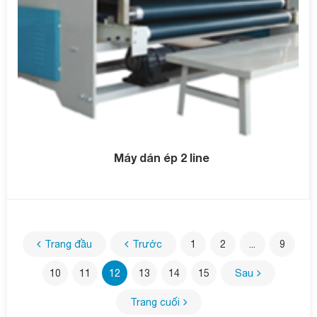
Máy dán ép 2 line
Trang đầu
Trước
1
2
...
9
10
11
12
13
14
15
Sau
Trang cuối